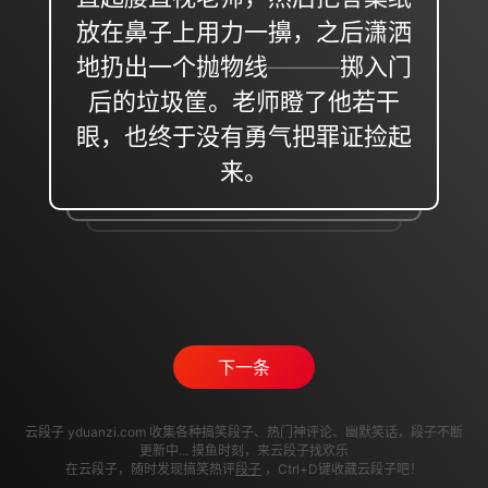
放在鼻子上用力一擤，之后潇洒
地扔出一个抛物线———掷入门
后的垃圾筐。老师瞪了他若干
眼，也终于没有勇气把罪证捡起
来。
下一条
云段子 yduanzi.com 收集各种搞笑段子、热门神评论、幽默笑话，段子不断
更新中... 摸鱼时刻，来云段子找欢乐
在云段子，随时发现搞笑热评
段子
，Ctrl+D键收藏云段子吧！